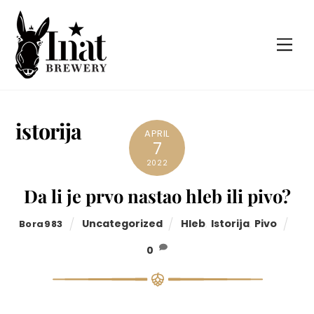
Skip
to
Men
content
istorija
APRIL
7
2022
Da li je prvo nastao hleb ili pivo?
Uncategorized
Hleb
,
Istorija
,
Pivo
Bora983
0