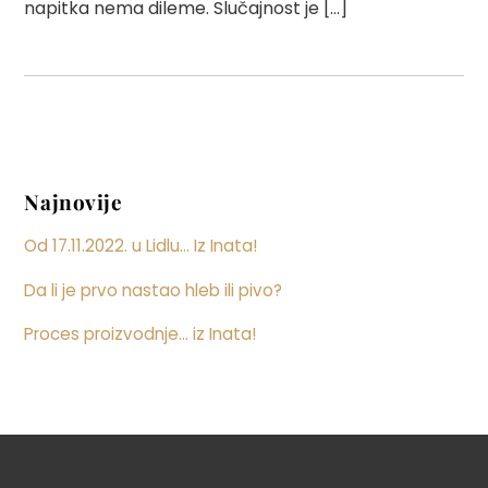
napitka nema dileme. Slučajnost je […]
Najnovije
Od 17.11.2022. u Lidlu… Iz Inata!
Da li je prvo nastao hleb ili pivo?
Proces proizvodnje… iz Inata!