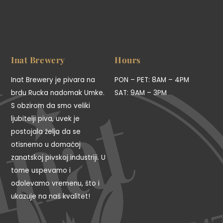
Inat Brewery
Hours
Inat Brewery je pivara na
PON – PET: 8AM – 4PM
brdu Rucka nadomak Umke.
SAT: 9AM – 3PM
S obzirom da smo veliki
ljubitelji piva, uvek je
postojala želja da se
otisnemo u domaćoj
zanatskoj pivskoj industriji. U
tome uspevamo i
odolevamo vremenu, što i
ukazuje na naš kvalitet!