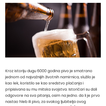
Kroz istoriju dugu 6000 godina pivo je smatrano
jednom od najvažnijih životnih namirnica, služilo je
kao lek, koristilo se kao sredstvo plaćanja i
pripisivana su mu mitska svojstva. Istoričari su dali
odgovore na sva pitanja, osim na jedno. da li je prvo
nastao hleb ili pivo, za svakog ljubitelja ovog